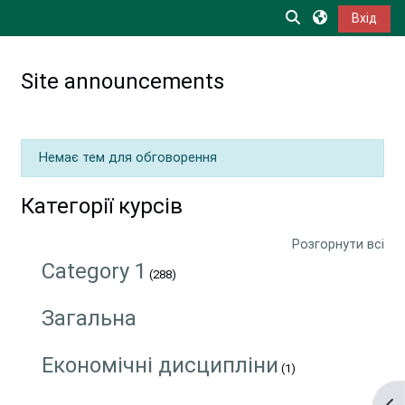
Перейти до головного вмісту
Переключити в
Вхід
Site announcements
Немає тем для обговорення
Категорії курсів
Розгорнути всі
Category 1
(288)
Загальна
Економічні дисципліни
(1)